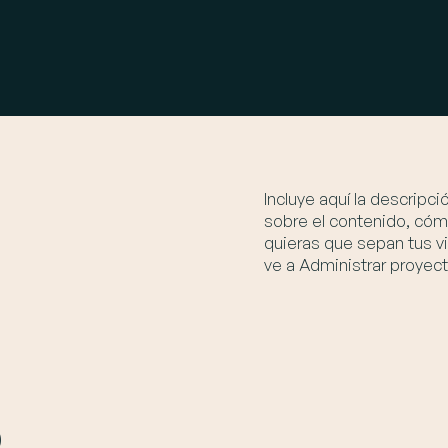
Incluye aquí la descripc
sobre el contenido, cómo
quieras que sepan tus vi
ve a Administrar proyect
o